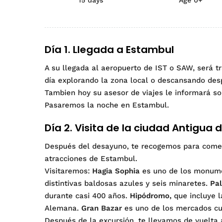
15 days
Age 0+
Día 1. Llegada a Estambul
A su llegada al aeropuerto de IST o SAW, será t
día explorando la zona local o descansando desp
Tambien hoy su asesor de viajes le informará sob
Pasaremos la noche en Estambul.
Día 2. Visita de la ciudad Antigua
Después del desayuno, te recogemos para comenz
atracciones de Estambul.
Visitaremos:
Hagia Sophia
es uno de los monum
distintivas baldosas azules y seis minaretes.
Pal
durante casi 400 años.
Hipódromo,
que incluye l
Alemana.
Gran Bazar
es uno de los mercados cu
Después de la excursión, te llevamos de vuelta a