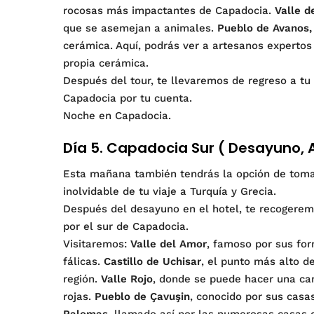
rocosas más impactantes de Capadocia.
Valle d
que se asemejan a animales.
Pueblo de Avanos,
cerámica. Aquí, podrás ver a artesanos expertos 
propia cerámica.
Después del tour, te llevaremos de regreso a tu
Capadocia por tu cuenta.
Noche en Capadocia.
Día 5. Capadocia Sur ( Desayuno, 
Esta mañana también tendrás la opción de tom
inolvidable de tu viaje a Turquía y Grecia.
Después del desayuno en el hotel, te recogerem
por el sur de Capadocia.
Visitaremos:
Valle del Amor
, famoso por sus fo
fálicas.
Castillo de Uchisar
, el punto más alto d
región.
Valle Rojo
, donde se puede hacer una ca
rojas.
Pueblo de Çavuşin
, conocido por sus casas
Palomas
, llamado así por las numerosas casas 