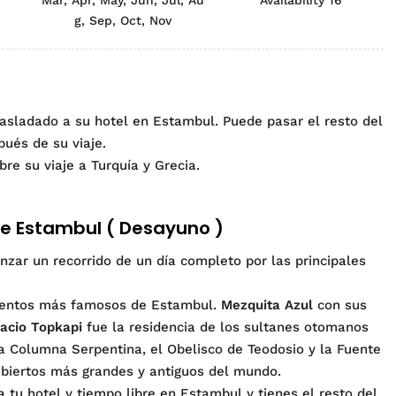
Mar, Apr, May, Jun, Jul, Au
Availability 16
g, Sep, Oct, Nov
rasladado a su hotel en Estambul. Puede pasar el resto del
ués de su viaje.
re su viaje a Turquía y Grecia.
 de Estambul ( Desayuno )
ar un recorrido de un día completo por las principales
entos más famosos de Estambul.
Mezquita Azul
con sus
acio Topkapi
fue la residencia de los sultanes otomanos
a Columna Serpentina, el Obelisco de Teodosio y la Fuente
biertos más grandes y antiguos del mundo.
 tu hotel y tiempo libre en Estambul y tienes el resto del