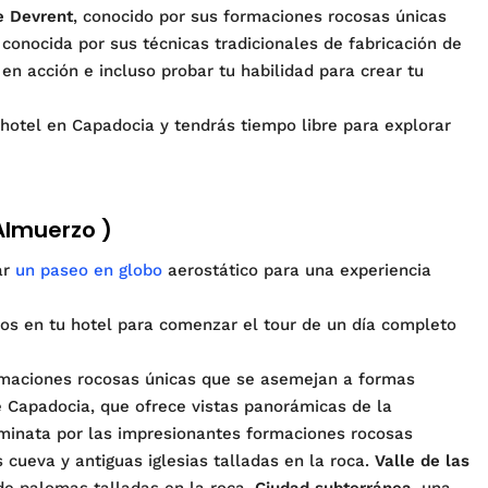
e Devrent
, conocido por sus formaciones rocosas únicas
conocida por sus técnicas tradicionales de fabricación de
en acción e incluso probar tu habilidad para crear tu
 hotel en Capadocia y tendrás tiempo libre para explorar
Almuerzo )
ar
un paseo en globo
aerostático para una experiencia
os en tu hotel para comenzar el tour de un día completo
rmaciones rocosas únicas que se asemejan a formas
e Capadocia, que ofrece vistas panorámicas de la
minata por las impresionantes formaciones rocosas
 cueva y antiguas iglesias talladas en la roca.
Valle de las
de palomas talladas en la roca.
Ciudad subterránea
, una